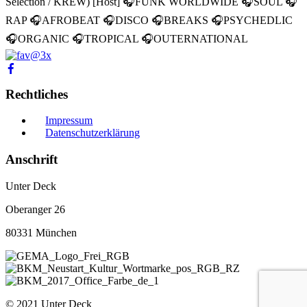
Selection / KREW) [Host] 🎧FUNK WORLDWIDE 🎧SOUL 🎧
RAP 🎧AFROBEAT 🎧DISCO 🎧BREAKS 🎧PSYCHEDLIC
🎧ORGANIC 🎧TROPICAL 🎧OUTERNATIONAL
Rechtliches
Impressum
Datenschutzerklärung
Anschrift
Unter Deck
Oberanger 26
80331 München
© 2021 Unter Deck